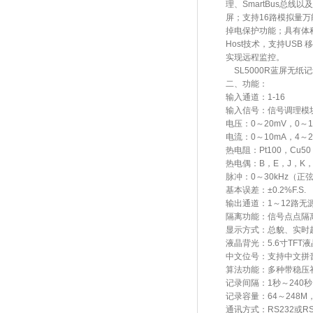
理、SmartBus总
屏；支持16路模拟量万
掉电保护功能；具有体
Host技术，支持USB
实现远程监控。
SL5000R蓝屏无
二、功能：
输入通道：
1-16
输入信号：信号调理模
电压：
0～20mV，0～1
电流：
0～10mA，4～2
热电阻：
Pt100，Cu50
热电偶：
B，E，J，K，
脉冲：
0～30kHz（
基本误差：±
0.2%F.S
输出通道：
1～12路无
隔离功能：信号点点隔
显示方式：总貌、实时
液晶背光：
5.6寸TF
中文位号：支持中文拼
算法功能：多种带稳压
记录间隔：
1秒～240
记录容量：
64～248
通讯方式：
RS232或